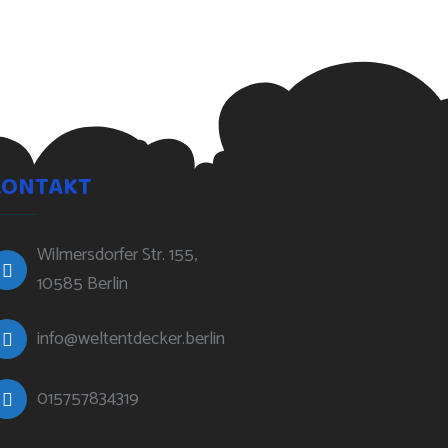
KONTAKT
Wilmersdorfer Str. 155,
10585 Berlin
info@weltentdecker.berlin
015757834319